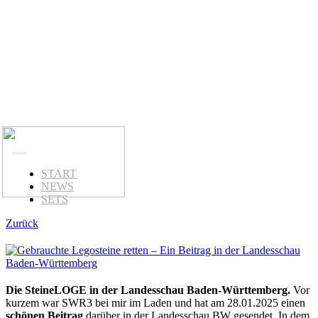
Zum
Inhalt
springen
Toggle
START
NEWS
SETS
Navigation
Zurück
Die SteineLOGE in der Landesschau Baden-Württemberg.
Vor
kurzem war SWR3 bei mir im Laden und hat am 28.01.2025 einen
schönen Beitrag
darüber in der Landesschau BW gesendet. In dem